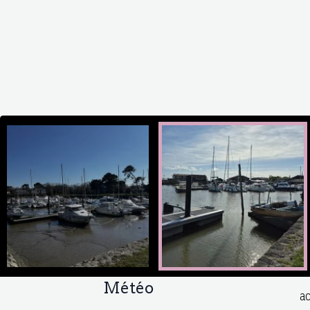
Météo
ac