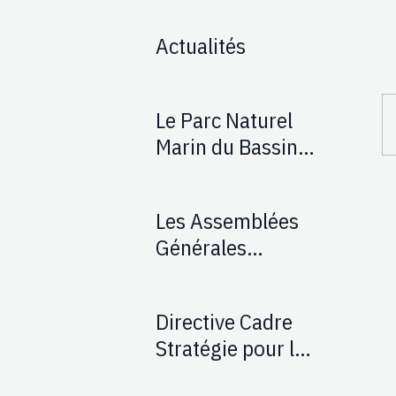
Actualités
Le Parc Naturel
Marin du Bassin
d'Arcachon / Les
actions
Les Assemblées
d'AUPTAFONT
Générales
antérieures
Directive Cadre
Stratégie pour le
Milieu Marin