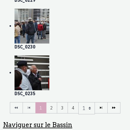
DSC_0229
DSC_0230
DSC_0235
1
2
3
4
Naviguer sur le Bassin